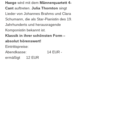
Haege
 wird mit dem 
Männerquartett 4-
Cant
 auftreten. 
Julia Thornton
 singt 
Lieder von Johannes Brahms und Clara 
Schumann, die als Star-Pianistin des 19. 
Jahrhunderts und herausragende 
Komponistin bekannt ist.
Klassik in ihrer schönsten Form – 
absolut hörenswert!
Eintrittspreise: 
Abendkasse:		14 EUR - 
ermäßigt	12 EUR
mehr >
Eintrittskarten
Ausverkauft
Tickettyp
Online-Vorverkauf