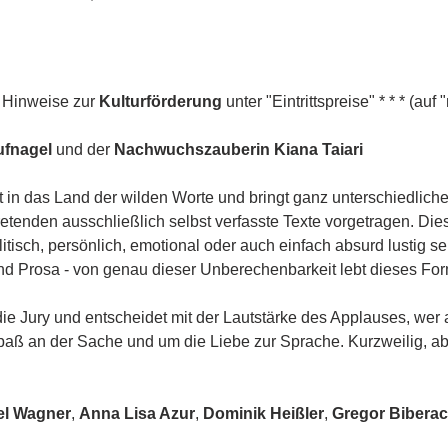
* Hinweise zur 
Kulturförderung
 unter "Eintrittspreise" * * * (auf
fnagel 
und der
 Nachwuchszauberin Kiana Taiari
 in das Land der wilden Worte und bringt ganz unterschiedliche
tenden ausschließlich selbst verfasste Texte vorgetragen. Die
isch, persönlich, emotional oder auch einfach absurd lustig s
 Prosa - von genau dieser Unberechenbarkeit lebt dieses Form
die Jury und entscheidet mit der Lautstärke des Applauses, wer
paß an der Sache und um die Liebe zur Sprache. Kurzweilig, a
el Wagner
, 
Anna Lisa Azur
,
 Dominik Heißler
,
 Gregor Bibera