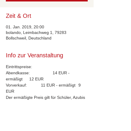
Zeit & Ort
01. Jan. 2019, 20:00
bolando, Leimbachweg 1, 79283
Bollschweil, Deutschland
Info zur Veranstaltung
Eintrittspreise: 
Abendkasse:		14 EUR - 
ermäßigt	12 EUR
Vorverkauf:		11 EUR - ermäßigt	  9 
EUR
Der ermäßigte Preis gilt für Schüler, Azubis 
und Studenten.
Der Vorverkauf beginnt jeweils am Abend 
der vorherigen Veranstaltung.
Erster Eindruck unter:	