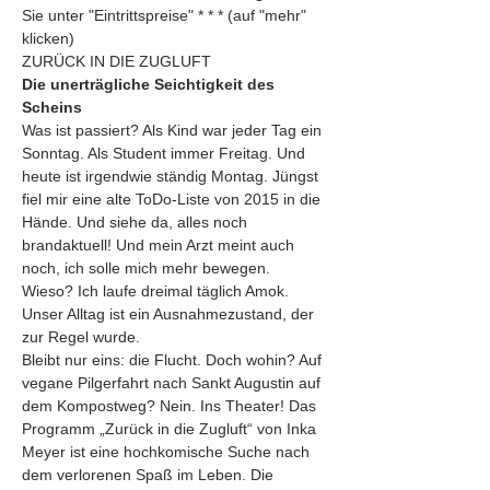
Sie unter "Eintrittspreise" * * * (auf "mehr" 
klicken)
ZURÜCK IN DIE ZUGLUFT
Die unerträgliche Seichtigkeit des 
Scheins
Was ist passiert? Als Kind war jeder Tag ein 
Sonntag. Als Student immer Freitag. Und 
heute ist irgendwie ständig Montag. Jüngst 
fiel mir eine alte ToDo-Liste von 2015 in die 
Hände. Und siehe da, alles noch 
brandaktuell! Und mein Arzt meint auch 
noch, ich solle mich mehr bewegen. 
Wieso? Ich laufe dreimal täglich Amok. 
Unser Alltag ist ein Ausnahmezustand, der 
zur Regel wurde.
Bleibt nur eins: die Flucht. Doch wohin? Auf 
vegane Pilgerfahrt nach Sankt Augustin auf 
dem Kompostweg? Nein. Ins Theater! Das 
Programm „Zurück in die Zugluft“ von Inka 
Meyer ist eine hochkomische Suche nach 
dem verlorenen Spaß im Leben. Die 