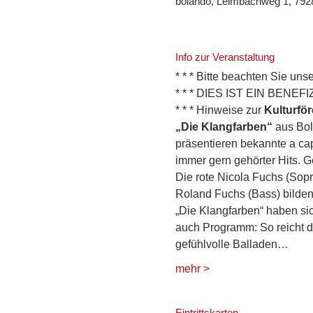
bolando, Leimbachweg 1, 7928
Info zur Veranstaltung
* * * Bitte beachten Sie unse
* * * DIES IST EIN BEN
* * * Hinweise zur 
Kulturfö
„Die Klangfarben“
 aus Bol
präsentieren bekannte a ca
immer gern gehörter Hits. 
Die rote Nicola Fuchs (Sopra
Roland Fuchs (Bass) bilden 
„Die Klangfarben“ haben sic
auch Programm: So reicht d
gefühlvolle Balladen…
mehr >
Eintrittskarten