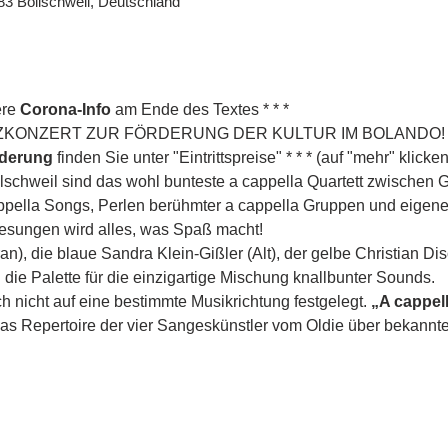
3 Bollschweil, Deutschland
re 
Corona-Info
 am Ende des Textes * * *
EFIZKONZERT ZUR FÖRDERUNG DER KULTUR IM BOLANDO! * 
rderung
 finden Sie unter "Eintrittspreise" * * * (auf "mehr" klicken
lschweil sind das wohl bunteste a cappella Quartett zwischen 
ppella Songs, Perlen berühmter a cappella Gruppen und eigene
Gesungen wird alles, was Spaß macht! 
n), die blaue Sandra Klein-Gißler (Alt), der gelbe Christian Di
die Palette für die einzigartige Mischung knallbunter Sounds.
h nicht auf eine bestimmte Musikrichtung festgelegt. 
„A cappell
as Repertoire der vier Sangeskünstler vom Oldie über bekann