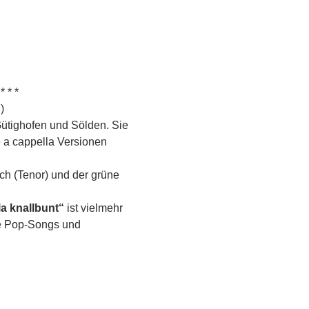
* *
)
Gütighofen und Sölden. Sie 
 a cappella Versionen 
sch (Tenor) und der grüne 
a knallbunt“
 ist vielmehr 
te Pop-Songs und 