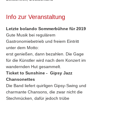
Info zur Veranstaltung
Letzte bolando Sommerbühne für 2019
Gute Musik bei regulärem 
Gastronomiebetrieb und freiem Eintritt 
unter dem Motto: 
erst genießen, dann bezahlen. Die Gage 
für die Künstler wird nach dem Konzert im 
wandernden Hut gesammelt.
Ticket to Sunshine -  Gipsy Jazz 
Chansonettes
Die Band liefert quirligen Gipsy-Swing und 
charmante Chansons, die zwar nicht die 
Stechmücken, dafür jedoch trübe 
Gedanken vertreiben können, mal auf 
Französisch, mal auf Englisch, Italienisch, 
Portugiesisch oder Phantastisch.
Die italienische Sängerin Elisa Delaini und 
Gitarrist Tim Schicker touren seit 2011 