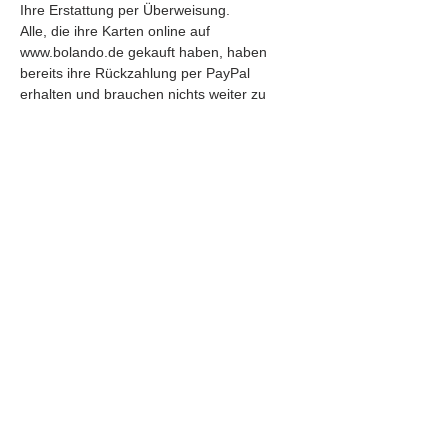
Ihre Erstattung per Überweisung.
Alle, die ihre Karten online auf 
www.bolando.de gekauft haben, haben 
bereits ihre Rückzahlung per PayPal 
erhalten und brauchen nichts weiter zu 
unternehmen.  
Erster Eindruck unter: 
www.tone-fish.com
Eintrittskarten
Verkauf beendet
Tickettyp
Online-Vorverkauf
Mehr Infos
Preis
14,00 €