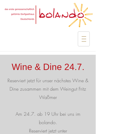
Wine & Dine 24.7.
Reserviert jetzt für unser nächstes Wine &
Dine zusammen mit dem Weingut Fritz
Waßmer
Am 24.7. ab 19 Uhr bei uns im
bolando.
Reserviert jetzt unter