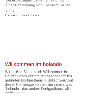
Reservierungen per email sind nur mit
einer Bestätigung von unserem Hause
gültig.
Unser Gasthaus
Willkommen im bolando
Wir heißen Sie herzlich Willkommen in
Deutschlands erstem genossenschaftlich
geführten Dorfgasthaus in Bollschweil. Auf
dieser Homepage können Sie sehen, was
"bolando - das andere Dorfgasthaus" alles
zu bieten hat.
Wir freuen uns auf Ihren Besuch!
Jetzt Genosse/in werden